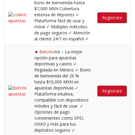
bono de bienvenida hasta
$7,000 MXN Cobertura
extensa de deportes ✓
Regístrate
Plataforma fácil de usar y
móvil ✓ Múltiples métodos
de pago seguros ✓ Atención
al cliente 24/7 en español ✓
★
Betcris
.mx – La mejor
opción para apuestas
deportivas y casino ✓
Regulada en México ✓ Bono
de bienvenida del 20 %
hasta $10,000 MXN en
apuestas deportivas ✓
Regístrate
Plataforma intuitiva,
compatible con dispositivos
móviles y fácil de usar ✓
Opciones de pago
convenientes como SPEI,
OXXO y más para tus
depósitos seguros ✓