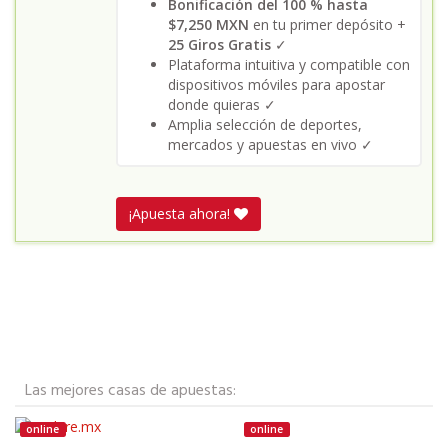
Bonificación del 100 % hasta
$7,250 MXN
en tu primer depósito +
25 Giros Gratis
✓
Plataforma intuitiva y compatible con
dispositivos móviles para apostar
donde quieras ✓
Amplia selección de deportes,
mercados y apuestas en vivo ✓
¡Apuesta ahora!
Las mejores casas de apuestas:
online
online