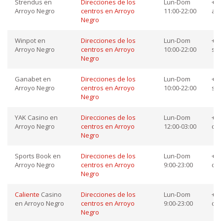
Strendus en
Direcciones de los
Lun-Dom
+52
Arroyo Negro
centros en Arroyo
11:00-22:00
ay
Negro
Winpot en
Direcciones de los
Lun-Dom
+52
Arroyo Negro
centros en Arroyo
10:00-22:00
so
Negro
Ganabet en
Direcciones de los
Lun-Dom
+52
Arroyo Negro
centros en Arroyo
10:00-22:00
so
Negro
YAK Casino en
Direcciones de los
Lun-Dom
+52
Arroyo Negro
centros en Arroyo
12:00-03:00
co
Negro
Sports Book en
Direcciones de los
Lun-Dom
+52
Arroyo Negro
centros en Arroyo
9:00-23:00
co
Negro
Caliente
Casino
Direcciones de los
Lun-Dom
+52
en Arroyo Negro
centros en Arroyo
9:00-23:00
co
Negro