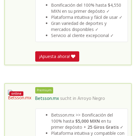
Bonificación del 100% hasta $4,550
MXN en su primer depósito ✓
Plataforma intuitiva y fácil de usar ✓
Gran variedad de deportes y
mercados disponibles ✓
Servicio al cliente excepcional ✓
¡Apuesta ahora!
Premium
online
Betsson.mx
sucht in
Arroyo Negro
Betsson.mx >> Bonificación del
100% hasta
$5,000 MXN
en tu
primer depósito +
25 Giros Gratis
✓
Plataforma intuitiva y compatible con