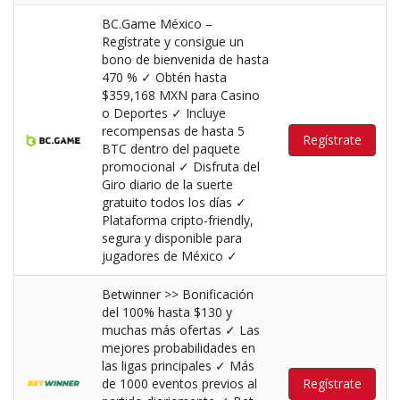
BC.Game México –
Regístrate y consigue un
bono de bienvenida de hasta
470 % ✓ Obtén hasta
$359,168 MXN para Casino
o Deportes ✓ Incluye
recompensas de hasta 5
Regístrate
BTC dentro del paquete
promocional ✓ Disfruta del
Giro diario de la suerte
gratuito todos los días ✓
Plataforma cripto-friendly,
segura y disponible para
jugadores de México ✓
Betwinner >> Bonificación
del 100% hasta $130 y
muchas más ofertas ✓ Las
mejores probabilidades en
las ligas principales ✓ Más
de 1000 eventos previos al
Regístrate