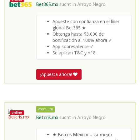
Bet365.mx
sucht in
Arroyo Negro
Apueste con confianza en el líder
global Bet365 ★
Obtenga hasta $3,000 de
bonificación al 100% ahora ✓
App sobresaliente ✓
Se aplican T&C y +18.
¡Apuesta ahora!
Premium
online
Betcris.mx
sucht in
Arroyo Negro
★ Betcris
México – La mejor