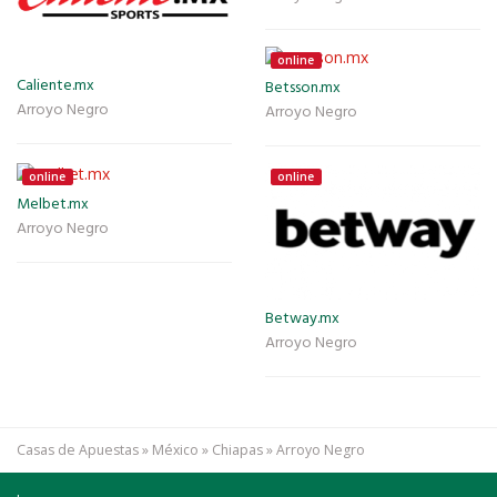
online
Caliente.mx
Betsson.mx
Arroyo Negro
Arroyo Negro
online
online
Melbet.mx
Arroyo Negro
Betway.mx
Arroyo Negro
Casas de Apuestas
»
México
»
Chiapas
»
Arroyo Negro