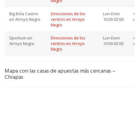
Negro
Big Bola Casino
Direcciones de los
Lun-Dom
+52
en Arroyo Negro
centros en Arroyo
10:00-02:00
co
Negro
Sportium en
Direcciones de los
Lun-Dom
+52
Arroyo Negro
centros en Arroyo
10:00-02:00
so
Negro
Mapa con las casas de apuestas más cercanas –
Chiapas