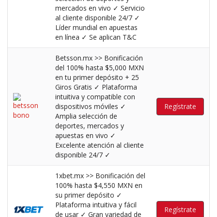
mercados en vivo ✓ Servicio
al cliente disponible 24/7 ✓
Líder mundial en apuestas
en línea ✓ Se aplican T&C
Betsson.mx >> Bonificación
del 100% hasta $5,000 MXN
en tu primer depósito + 25
Giros Gratis ✓ Plataforma
intuitiva y compatible con
dispositivos móviles ✓
Regístrate
Amplia selección de
deportes, mercados y
apuestas en vivo ✓
Excelente atención al cliente
disponible 24/7 ✓
1xbet.mx >> Bonificación del
100% hasta $4,550 MXN en
su primer depósito ✓
Plataforma intuitiva y fácil
Regístrate
de usar ✓ Gran variedad de