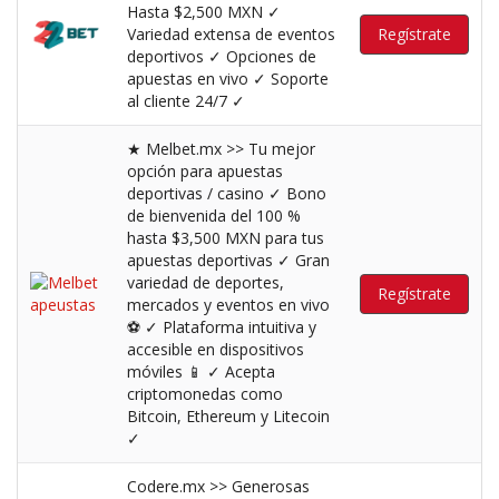
Hasta $2,500 MXN ✓
Variedad extensa de eventos
Regístrate
deportivos ✓ Opciones de
apuestas en vivo ✓ Soporte
al cliente 24/7 ✓
★ Melbet.mx >> Tu mejor
opción para apuestas
deportivas / casino ✓ Bono
de bienvenida del 100 %
hasta $3,500 MXN para tus
apuestas deportivas ✓ Gran
variedad de deportes,
Regístrate
mercados y eventos en vivo
⚽️ ✓ Plataforma intuitiva y
accesible en dispositivos
móviles 📱 ✓ Acepta
criptomonedas como
Bitcoin, Ethereum y Litecoin
✓
Codere.mx >> Generosas