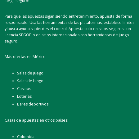
Juega seguro:
Para que las apuestas sigan siendo entretenimiento, apuesta de forma
responsable. Usa las herramientas de las plataformas, establece límites
y busca ayuda si pierdes el control. Apuesta solo en sitios seguros con
licencia SEGOB o en sitios internacionales con herramientas de juego
seguro.
Más ofertas en México:
Salas de juego
Salas de bingo
Casinos
Loterías
Bares deportivos
Casas de apuestas en otros países:
Colombia