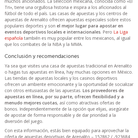
muchos aficionados. La selección mexicana, conocida como «El
Tri», tiene una orgullosa historia e inspira a los aficionados al
fútbol de todo el país. Las casas de apuestas y los centros de
apuestas de Arenalito ofrecen apuestas especiales sobre estos
populares deportes y son
el mejor lugar para apostar en
eventos deportivos locales e internacionales
. Pero
La Liga
española
también es muy popular entre los mexicanos, al igual
que los combates de la NBA y la MMA.
Conclusión y recomendaciones
Ya sea que visites una casa de apuestas tradicional en Arenalito
o hagas tus apuestas en línea, hay muchas opciones en México.
Las tiendas de apuestas locales y los casinos deportivos
ofrecen un ambiente emocionante y la oportunidad de socializar
con otros entusiastas de las apuestas.
Los proveedores de
apuestas en línea, por su parte, ofrecen flexibilidad y a
menudo mejores cuotas
, así como atractivas ofertas de
bonos. Independientemente de la opción que elijas, asegúrate
de apostar de forma responsable y de dar prioridad a la
diversión del juego.
Con esta información, estás bien equipado para aprovechar la
oferta de apuestas deportivas de Arenalito – 152862 / -923684