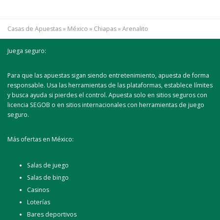
Casas de Apuestas
»
México
»
Chiapas
»
Arenalito
Juega seguro:
Para que las apuestas sigan siendo entretenimiento, apuesta de forma
responsable. Usa las herramientas de las plataformas, establece límites
y busca ayuda si pierdes el control. Apuesta solo en sitios seguros con
licencia SEGOB o en sitios internacionales con herramientas de juego
seguro.
Más ofertas en México:
Salas de juego
Salas de bingo
Casinos
Loterías
Bares deportivos