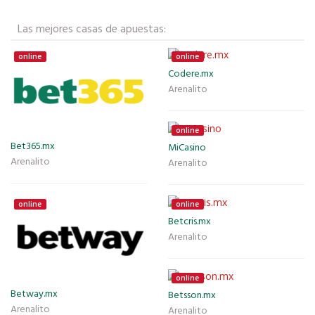
Las mejores casas de apuestas:
online
online
Codere.mx
Arenalito
online
Bet365.mx
MiCasino
Arenalito
Arenalito
online
online
Betcris.mx
Arenalito
online
Betway.mx
Betsson.mx
Arenalito
Arenalito