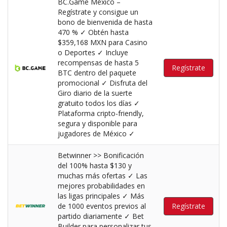
BC.Game México –
Regístrate y consigue un
bono de bienvenida de hasta
470 % ✓ Obtén hasta
$359,168 MXN para Casino
o Deportes ✓ Incluye
recompensas de hasta 5
Regístrate
BTC dentro del paquete
promocional ✓ Disfruta del
Giro diario de la suerte
gratuito todos los días ✓
Plataforma cripto-friendly,
segura y disponible para
jugadores de México ✓
Betwinner >> Bonificación
del 100% hasta $130 y
muchas más ofertas ✓ Las
mejores probabilidades en
las ligas principales ✓ Más
de 1000 eventos previos al
Regístrate
partido diariamente ✓ Bet
Builder para personalizar tus