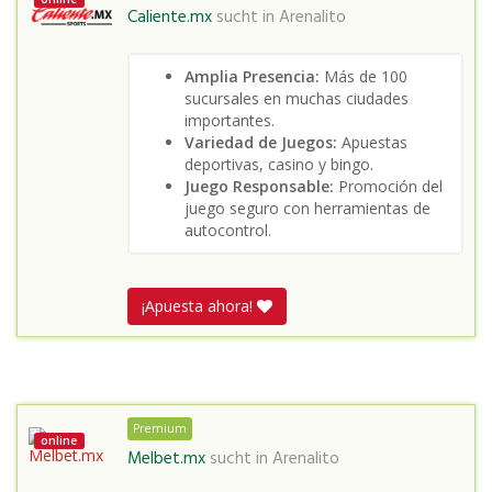
Caliente.mx
sucht in
Arenalito
Amplia Presencia:
Más de 100
sucursales en muchas ciudades
importantes.
Variedad de Juegos:
Apuestas
deportivas, casino y bingo.
Juego Responsable:
Promoción del
juego seguro con herramientas de
autocontrol.
¡Apuesta ahora!
Premium
online
Melbet.mx
sucht in
Arenalito