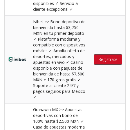
disponibles ✓ Servicio al
cliente excepcional ✓
Ivibet >> Bono deportivo de
bienvenida hasta $3,750
MXN en tu primer depósito
✓ Plataforma moderna y
compatible con dispositivos
móviles ✓ Amplia oferta de
deportes, mercados y
Regístrate
apuestas en vivo ✓ Casino
disponible con paquete de
bienvenida de hasta $7,500
MXN + 170 giros gratis ✓
Soporte al cliente 24/7 y
pagos seguros para México
✓
Granawin MX >> Apuestas
deportivas con bono del
100% hasta $2,500 MXN ✓
Casa de apuestas moderna