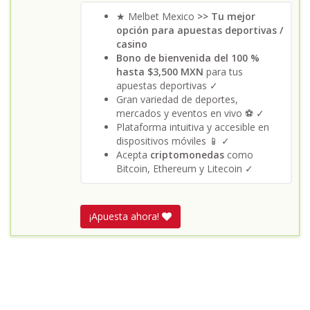
★ Melbet Mexico
>> Tu mejor
opción para apuestas deportivas /
casino
Bono de bienvenida del 100 %
hasta $3,500 MXN
para tus
apuestas deportivas ✓
Gran variedad de deportes,
mercados y eventos en vivo ⚽️ ✓
Plataforma intuitiva y accesible en
dispositivos móviles 📱 ✓
Acepta
criptomonedas
como
Bitcoin, Ethereum y Litecoin ✓
¡Apuesta ahora!