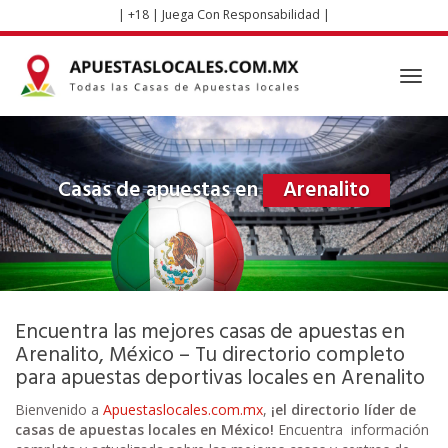
Skip
| +18 | Juega Con Responsabilidad |
to
main
content
Toggl
navig
Casas de apuestas en
Arenalito
Encuentra las mejores casas de apuestas en
Arenalito, México – Tu directorio completo
para apuestas deportivas locales en Arenalito
Bienvenido a
Apuestaslocales.com.mx
,
¡el directorio líder de
casas de apuestas locales en México!
Encuentra información