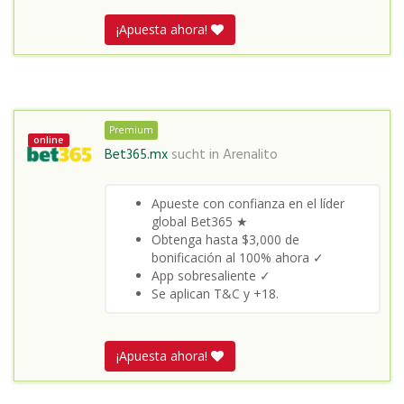
¡Apuesta ahora!
Premium
online
Bet365.mx
sucht in
Arenalito
Apueste con confianza en el líder
global Bet365 ★
Obtenga hasta $3,000 de
bonificación al 100% ahora ✓
App sobresaliente ✓
Se aplican T&C y +18.
¡Apuesta ahora!