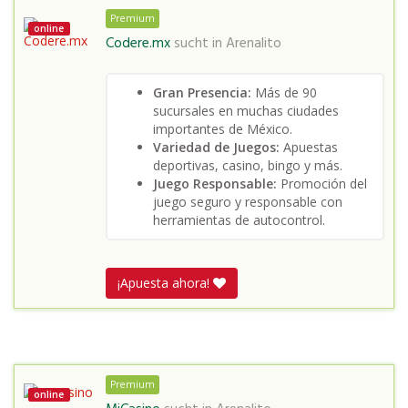
Premium
online
Codere.mx
sucht in
Arenalito
Gran Presencia:
Más de 90
sucursales en muchas ciudades
importantes de México.
Variedad de Juegos:
Apuestas
deportivas, casino, bingo y más.
Juego Responsable:
Promoción del
juego seguro y responsable con
herramientas de autocontrol.
¡Apuesta ahora!
Premium
online