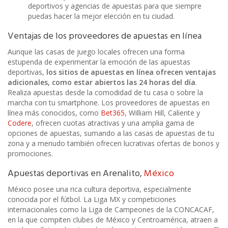
deportivos y agencias de apuestas para que siempre
puedas hacer la mejor elección en tu ciudad.
Ventajas de los proveedores de apuestas en línea
Aunque las casas de juego locales ofrecen una forma
estupenda de experimentar la emoción de las apuestas
deportivas,
los sitios de apuestas en línea ofrecen ventajas
adicionales, como estar abiertos las 24 horas del día
.
Realiza apuestas desde la comodidad de tu casa o sobre la
marcha con tu smartphone. Los proveedores de apuestas en
línea más conocidos, como
Bet365
, William Hill, Caliente y
Codere
, ofrecen cuotas atractivas y una amplia gama de
opciones de apuestas, sumando a las casas de apuestas de tu
zona y a menudo también ofrecen lucrativas ofertas de bonos y
promociones.
Apuestas deportivas en Arenalito,
México
México posee una rica cultura deportiva, especialmente
conocida por el fútbol. La Liga MX y competiciones
internacionales como la Liga de Campeones de la CONCACAF,
en la que compiten clubes de México y Centroamérica, atraen a