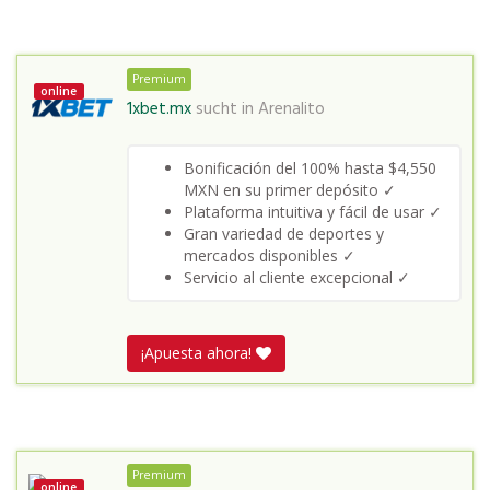
Premium
online
1xbet.mx
sucht in
Arenalito
Bonificación del 100% hasta $4,550
MXN en su primer depósito ✓
Plataforma intuitiva y fácil de usar ✓
Gran variedad de deportes y
mercados disponibles ✓
Servicio al cliente excepcional ✓
¡Apuesta ahora!
Premium
online