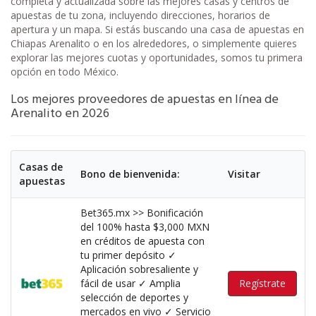
completa y actualizada sobre las mejores casas y centros de
apuestas de tu zona, incluyendo direcciones, horarios de
apertura y un mapa. Si estás buscando una casa de apuestas en
Chiapas Arenalito o en los alrededores, o simplemente quieres
explorar las mejores cuotas y oportunidades, somos tu primera
opción en todo México.
Los mejores proveedores de apuestas en línea de
Arenalito en 2026
Casas de
Bono de bienvenida:
Visitar
apuestas
Bet365.mx >> Bonificación
del 100% hasta $3,000 MXN
en créditos de apuesta con
tu primer depósito ✓
Aplicación sobresaliente y
fácil de usar ✓ Amplia
Regístrate
selección de deportes y
mercados en vivo ✓ Servicio