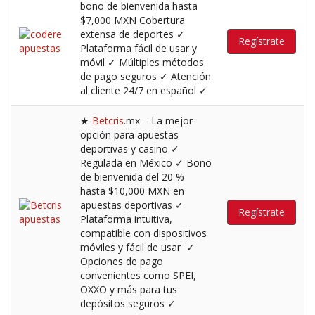
bono de bienvenida hasta
$7,000 MXN Cobertura
extensa de deportes ✓
Regístrate
Plataforma fácil de usar y
móvil ✓ Múltiples métodos
de pago seguros ✓ Atención
al cliente 24/7 en español ✓
★
Betcris
.mx – La mejor
opción para apuestas
deportivas y casino ✓
Regulada en México ✓ Bono
de bienvenida del 20 %
hasta $10,000 MXN en
apuestas deportivas ✓
Regístrate
Plataforma intuitiva,
compatible con dispositivos
móviles y fácil de usar ✓
Opciones de pago
convenientes como SPEI,
OXXO y más para tus
depósitos seguros ✓