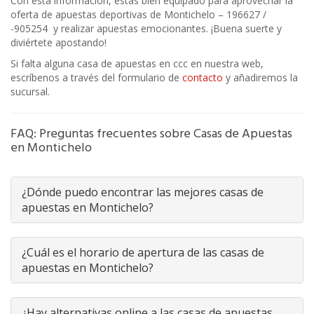
Con esta información, estás bien equipado para aprovechar la
oferta de apuestas deportivas de Montichelo – 196627 /
-905254 y realizar apuestas emocionantes. ¡Buena suerte y
diviértete apostando!
Si falta alguna casa de apuestas en ccc en nuestra web,
escríbenos a través del formulario de
contacto
y añadiremos la
sucursal.
FAQ: Preguntas frecuentes sobre Casas de Apuestas
en Montichelo
¿Dónde puedo encontrar las mejores casas de
apuestas en Montichelo?
¿Cuál es el horario de apertura de las casas de
apuestas en Montichelo?
¿Hay alternativas online a las casas de apuestas