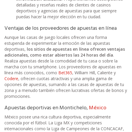
detalladas y reseñas reales de clientes de casinos
deportivos y agencias de apuestas para que siempre
puedas hacer la mejor elección en tu ciudad.
Ventajas de los proveedores de apuestas en línea
Aunque las casas de juego locales ofrecen una forma
estupenda de experimentar la emoción de las apuestas
deportivas,
los sitios de apuestas en línea ofrecen ventajas
adicionales, como estar abiertos las 24 horas del día
.
Realiza apuestas desde la comodidad de tu casa o sobre la
marcha con tu smartphone. Los proveedores de apuestas en
línea más conocidos, como
Bet365
, William Hill, Caliente y
Codere
, ofrecen cuotas atractivas y una amplia gama de
opciones de apuestas, sumando a las casas de apuestas de tu
zona y a menudo también ofrecen lucrativas ofertas de bonos y
promociones.
Apuestas deportivas en Montichelo,
México
México posee una rica cultura deportiva, especialmente
conocida por el fútbol. La Liga MX y competiciones
internacionales como la Liga de Campeones de la CONCACAF,