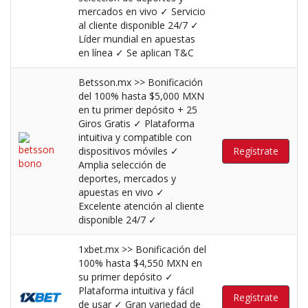
mercados en vivo ✓ Servicio
al cliente disponible 24/7 ✓
Líder mundial en apuestas
en línea ✓ Se aplican T&C
Betsson.mx >> Bonificación
del 100% hasta $5,000 MXN
en tu primer depósito + 25
Giros Gratis ✓ Plataforma
intuitiva y compatible con
dispositivos móviles ✓
Regístrate
Amplia selección de
deportes, mercados y
apuestas en vivo ✓
Excelente atención al cliente
disponible 24/7 ✓
1xbet.mx >> Bonificación del
100% hasta $4,550 MXN en
su primer depósito ✓
Plataforma intuitiva y fácil
Regístrate
de usar ✓ Gran variedad de