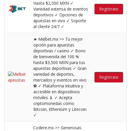
Hasta $2,500 MXN ✓
Variedad extensa de eventos
Regístrate
deportivos ✓ Opciones de
apuestas en vivo ✓ Soporte
al cliente 24/7 ✓
★ Melbet.mx >> Tu mejor
opción para apuestas
deportivas / casino ✓ Bono
de bienvenida del 100 %
hasta $3,500 MXN para tus
apuestas deportivas ✓ Gran
variedad de deportes,
Regístrate
mercados y eventos en vivo
⚽️ ✓ Plataforma intuitiva y
accesible en dispositivos
móviles 📱 ✓ Acepta
criptomonedas como
Bitcoin, Ethereum y Litecoin
✓
Codere.mx >> Generosas