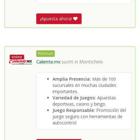
¡Apuesta ahora!
Premium
online
Caliente.mx
sucht in
Montichelo
Amplia Presencia:
Más de 100
sucursales en muchas ciudades
importantes.
Variedad de Juegos:
Apuestas
deportivas, casino y bingo.
Juego Responsable:
Promoción del
juego seguro con herramientas de
autocontrol.