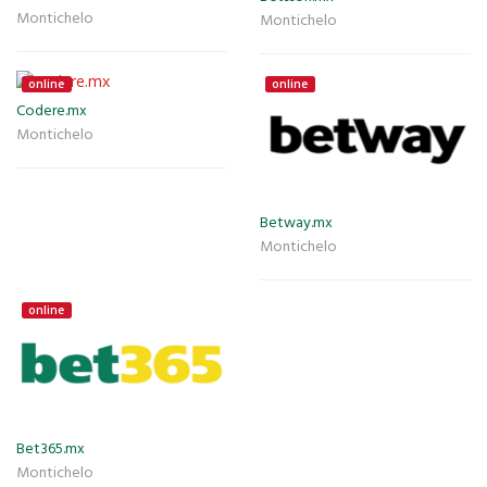
Montichelo
Montichelo
online
online
Codere.mx
Montichelo
Betway.mx
Montichelo
online
Bet365.mx
Montichelo