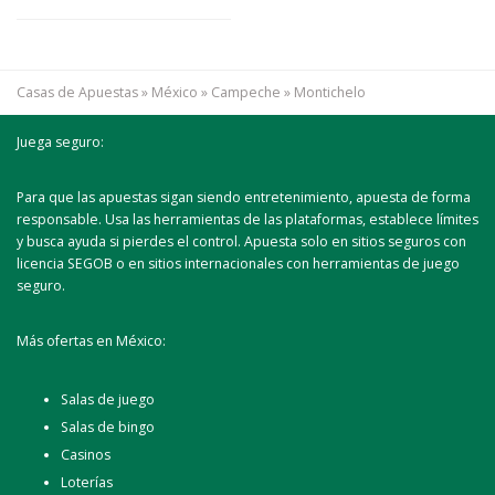
Casas de Apuestas
»
México
»
Campeche
»
Montichelo
Juega seguro:
Para que las apuestas sigan siendo entretenimiento, apuesta de forma
responsable. Usa las herramientas de las plataformas, establece límites
y busca ayuda si pierdes el control. Apuesta solo en sitios seguros con
licencia SEGOB o en sitios internacionales con herramientas de juego
seguro.
Más ofertas en México:
Salas de juego
Salas de bingo
Casinos
Loterías