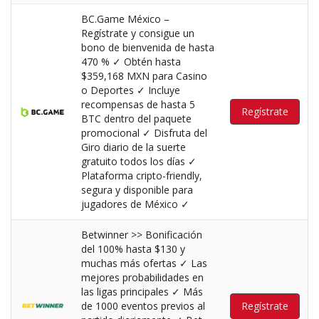
BC.Game México –
Regístrate y consigue un
bono de bienvenida de hasta
470 % ✓ Obtén hasta
$359,168 MXN para Casino
o Deportes ✓ Incluye
recompensas de hasta 5
Regístrate
BTC dentro del paquete
promocional ✓ Disfruta del
Giro diario de la suerte
gratuito todos los días ✓
Plataforma cripto-friendly,
segura y disponible para
jugadores de México ✓
Betwinner >> Bonificación
del 100% hasta $130 y
muchas más ofertas ✓ Las
mejores probabilidades en
las ligas principales ✓ Más
de 1000 eventos previos al
Regístrate