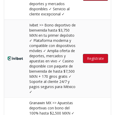
deportes y mercados
disponibles ✓ Servicio al
cliente excepcional ✓
Ivibet >> Bono deportivo de
bienvenida hasta $3,750
MXN en tu primer depósito
✓ Plataforma moderna y
compatible con dispositivos
móviles ✓ Amplia oferta de
deportes, mercados y
Regístrate
apuestas en vivo ✓ Casino
disponible con paquete de
bienvenida de hasta $7,500
MXN + 170 giros gratis ✓
Soporte al cliente 24/7 y
pagos seguros para México
✓
Granawin MX >> Apuestas
deportivas con bono del
100% hasta $2,500 MXN ✓