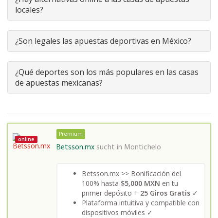
locales?
¿Son legales las apuestas deportivas en México?
¿Qué deportes son los más populares en las casas
de apuestas mexicanas?
Premium
online
Betsson.mx
sucht in
Montichelo
Betsson.mx >> Bonificación del
100% hasta
$5,000 MXN
en tu
primer depósito +
25 Giros Gratis
✓
Plataforma intuitiva y compatible con
dispositivos móviles ✓