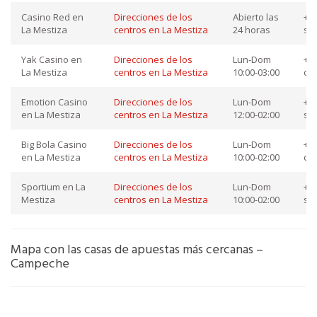
Casino Red en
Direcciones de los
Abierto las
+52
La Mestiza
centros en La Mestiza
24 horas
so
Yak Casino en
Direcciones de los
Lun-Dom
+52
La Mestiza
centros en La Mestiza
10:00-03:00
co
Emotion Casino
Direcciones de los
Lun-Dom
+52
en La Mestiza
centros en La Mestiza
12:00-02:00
so
Big Bola Casino
Direcciones de los
Lun-Dom
+52
en La Mestiza
centros en La Mestiza
10:00-02:00
co
Sportium en La
Direcciones de los
Lun-Dom
+52
Mestiza
centros en La Mestiza
10:00-02:00
so
Mapa con las casas de apuestas más cercanas –
Campeche