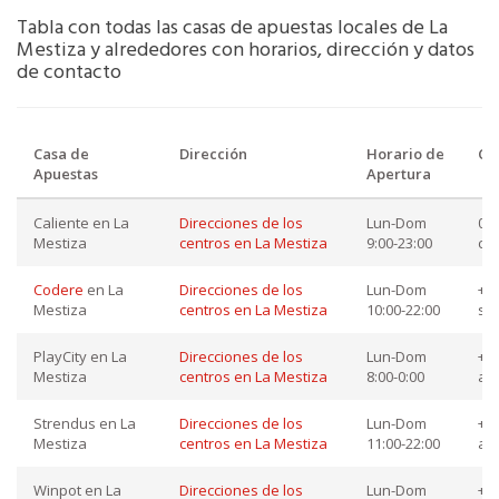
Tabla con todas las casas de apuestas locales de La
Mestiza y alrededores con horarios, dirección y datos
de contacto
Casa de
Dirección
Horario de
Co
Apuestas
Apertura
Caliente en La
Direcciones de los
Lun-Dom
018
Mestiza
centros en La Mestiza
9:00-23:00
co
Codere
en La
Direcciones de los
Lun-Dom
+52
Mestiza
centros en La Mestiza
10:00-22:00
so
PlayCity en La
Direcciones de los
Lun-Dom
+52
Mestiza
centros en La Mestiza
8:00-0:00
at
Strendus en La
Direcciones de los
Lun-Dom
+52
Mestiza
centros en La Mestiza
11:00-22:00
ay
Winpot en La
Direcciones de los
Lun-Dom
+52