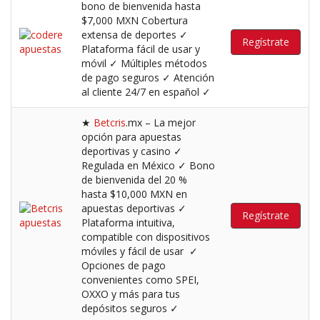
bono de bienvenida hasta
$7,000 MXN Cobertura
extensa de deportes ✓
Regístrate
Plataforma fácil de usar y
móvil ✓ Múltiples métodos
de pago seguros ✓ Atención
al cliente 24/7 en español ✓
★
Betcris
.mx – La mejor
opción para apuestas
deportivas y casino ✓
Regulada en México ✓ Bono
de bienvenida del 20 %
hasta $10,000 MXN en
apuestas deportivas ✓
Regístrate
Plataforma intuitiva,
compatible con dispositivos
móviles y fácil de usar ✓
Opciones de pago
convenientes como SPEI,
OXXO y más para tus
depósitos seguros ✓