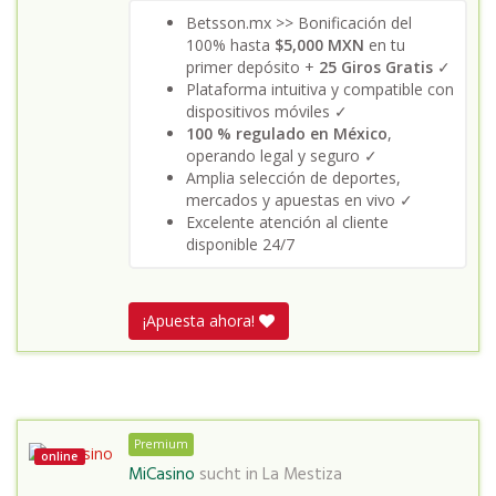
Betsson.mx >> Bonificación del
100% hasta
$5,000 MXN
en tu
primer depósito +
25 Giros Gratis
✓
Plataforma intuitiva y compatible con
dispositivos móviles ✓
100 % regulado en México
,
operando legal y seguro ✓
Amplia selección de deportes,
mercados y apuestas en vivo ✓
Excelente atención al cliente
disponible 24/7
¡Apuesta ahora!
Premium
online
MiCasino
sucht in
La Mestiza