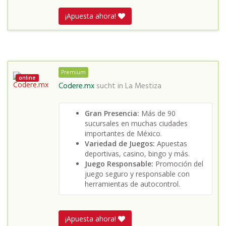
¡Apuesta ahora!
Premium
online
Codere.mx
sucht in
La Mestiza
Gran Presencia:
Más de 90
sucursales en muchas ciudades
importantes de México.
Variedad de Juegos:
Apuestas
deportivas, casino, bingo y más.
Juego Responsable:
Promoción del
juego seguro y responsable con
herramientas de autocontrol.
¡Apuesta ahora!