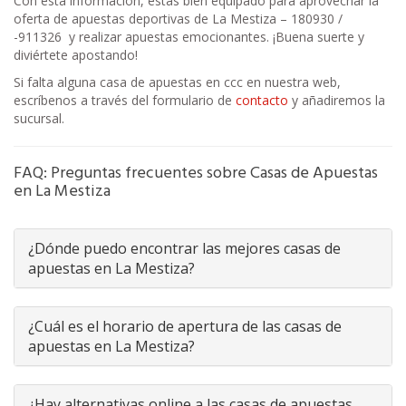
Con esta información, estás bien equipado para aprovechar la
oferta de apuestas deportivas de La Mestiza – 180930 /
-911326 y realizar apuestas emocionantes. ¡Buena suerte y
diviértete apostando!
Si falta alguna casa de apuestas en ccc en nuestra web,
escríbenos a través del formulario de
contacto
y añadiremos la
sucursal.
FAQ: Preguntas frecuentes sobre Casas de Apuestas
en La Mestiza
¿Dónde puedo encontrar las mejores casas de
apuestas en La Mestiza?
¿Cuál es el horario de apertura de las casas de
apuestas en La Mestiza?
¿Hay alternativas online a las casas de apuestas