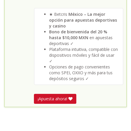
★ Betcris
México – La mejor
opción para apuestas deportivas
y casino
Bono de bienvenida del 20 %
hasta $10,000 MXN
en apuestas
deportivas ✓
Plataforma intuitiva, compatible con
dispositivos móviles y fácil de usar
✓
Opciones de pago convenientes
como SPEI, OXXO y más para tus
depósitos seguros ✓
¡Apuesta ahora!