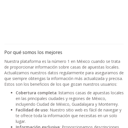
Por qué somos los mejores
Nuestra plataforma es la número 1 en México cuando se trata
de proporcionar información sobre casas de apuestas locales.
Actualizamos nuestros datos regularmente para asegurarnos de
que siempre obtengas la información más actualizada y precisa.
Estos son los beneficios de los que gozan nuestros usuarios:
Cobertura completa
: listamos casas de apuestas locales
en las principales ciudades y regiones de México,
incluyendo Ciudad de México, Guadalajara y Monterrey.
Facilidad de uso
: Nuestro sitio web es fácil de navegar y
te ofrece toda la información que necesitas en un solo
lugar.
Información exclusiva
: Proporcionamos descripciones