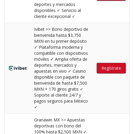
deportes y mercados
disponibles ✓ Servicio al
cliente excepcional ✓
Ivibet >> Bono deportivo de
bienvenida hasta $3,750
MXN en tu primer depósito
✓ Plataforma moderna y
compatible con dispositivos
móviles ✓ Amplia oferta de
deportes, mercados y
Regístrate
apuestas en vivo ✓ Casino
disponible con paquete de
bienvenida de hasta $7,500
MXN + 170 giros gratis ✓
Soporte al cliente 24/7 y
pagos seguros para México
✓
Granawin MX >> Apuestas
deportivas con bono del
100% hasta $2,500 MXN ✓