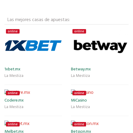
Las mejores casas de apuestas:
online
online
1xbet.mx
Betway.mx
La Mestiza
La Mestiza
online
online
Codere.mx
MiCasino
La Mestiza
La Mestiza
online
online
Melbet.mx
Betsson.mx