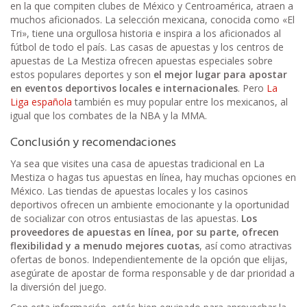
en la que compiten clubes de México y Centroamérica, atraen a
muchos aficionados. La selección mexicana, conocida como «El
Tri», tiene una orgullosa historia e inspira a los aficionados al
fútbol de todo el país. Las casas de apuestas y los centros de
apuestas de La Mestiza ofrecen apuestas especiales sobre
estos populares deportes y son
el mejor lugar para apostar
en eventos deportivos locales e internacionales
. Pero
La
Liga española
también es muy popular entre los mexicanos, al
igual que los combates de la NBA y la MMA.
Conclusión y recomendaciones
Ya sea que visites una casa de apuestas tradicional en La
Mestiza o hagas tus apuestas en línea, hay muchas opciones en
México. Las tiendas de apuestas locales y los casinos
deportivos ofrecen un ambiente emocionante y la oportunidad
de socializar con otros entusiastas de las apuestas.
Los
proveedores de apuestas en línea, por su parte, ofrecen
flexibilidad y a menudo mejores cuotas
, así como atractivas
ofertas de bonos. Independientemente de la opción que elijas,
asegúrate de apostar de forma responsable y de dar prioridad a
la diversión del juego.