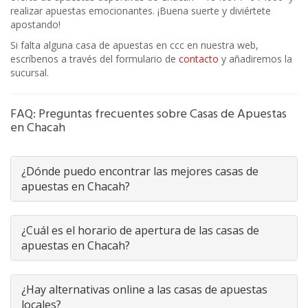
realizar apuestas emocionantes. ¡Buena suerte y diviértete
apostando!
Si falta alguna casa de apuestas en ccc en nuestra web,
escríbenos a través del formulario de
contacto
y añadiremos la
sucursal.
FAQ: Preguntas frecuentes sobre Casas de Apuestas
en Chacah
¿Dónde puedo encontrar las mejores casas de
apuestas en Chacah?
¿Cuál es el horario de apertura de las casas de
apuestas en Chacah?
¿Hay alternativas online a las casas de apuestas
locales?