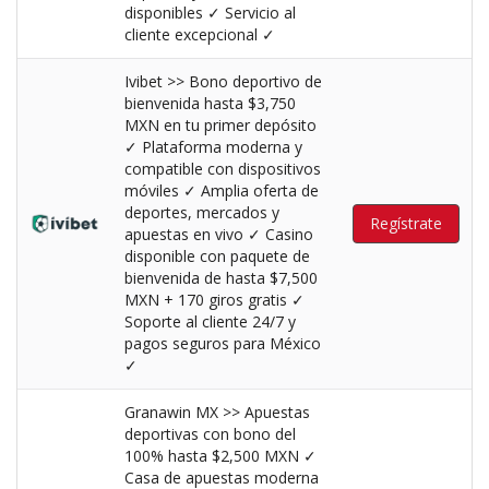
disponibles ✓ Servicio al
cliente excepcional ✓
Ivibet >> Bono deportivo de
bienvenida hasta $3,750
MXN en tu primer depósito
✓ Plataforma moderna y
compatible con dispositivos
móviles ✓ Amplia oferta de
deportes, mercados y
Regístrate
apuestas en vivo ✓ Casino
disponible con paquete de
bienvenida de hasta $7,500
MXN + 170 giros gratis ✓
Soporte al cliente 24/7 y
pagos seguros para México
✓
Granawin MX >> Apuestas
deportivas con bono del
100% hasta $2,500 MXN ✓
Casa de apuestas moderna