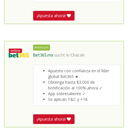
¡Apuesta ahora!
Premium
online
Bet365.mx
sucht in
Chacah
Apueste con confianza en el líder
global Bet365 ★
Obtenga hasta $3,000 de
bonificación al 100% ahora ✓
App sobresaliente ✓
Se aplican T&C y +18.
¡Apuesta ahora!