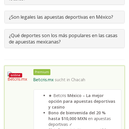
¿Son legales las apuestas deportivas en México?
¿Qué deportes son los más populares en las casas
de apuestas mexicanas?
Premium
online
Betcris.mx
sucht in
Chacah
★ Betcris
México – La mejor
opción para apuestas deportivas
y casino
Bono de bienvenida del 20 %
hasta $10,000 MXN
en apuestas
deportivas ✓