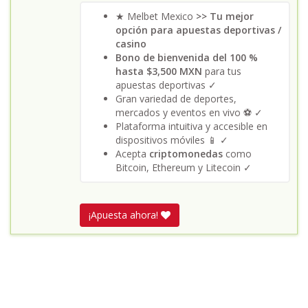
★ Melbet Mexico
>> Tu mejor
opción para apuestas deportivas /
casino
Bono de bienvenida del 100 %
hasta $3,500 MXN
para tus
apuestas deportivas ✓
Gran variedad de deportes,
mercados y eventos en vivo ⚽️ ✓
Plataforma intuitiva y accesible en
dispositivos móviles 📱 ✓
Acepta
criptomonedas
como
Bitcoin, Ethereum y Litecoin ✓
¡Apuesta ahora!