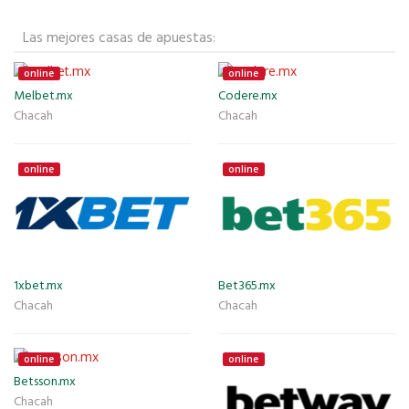
Las mejores casas de apuestas:
online
online
Melbet.mx
Codere.mx
Chacah
Chacah
online
online
1xbet.mx
Bet365.mx
Chacah
Chacah
online
online
Betsson.mx
Chacah