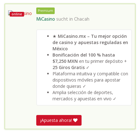
Premium
online
MiCasino
sucht in
Chacah
★
MiCasino.mx – Tu mejor opción
de casino y apuestas reguladas en
México
Bonificación del 100 % hasta
$7,250 MXN
en tu primer depósito +
25 Giros Gratis
✓
Plataforma intuitiva y compatible con
dispositivos móviles para apostar
donde quieras ✓
Amplia selección de deportes,
mercados y apuestas en vivo ✓
¡Apuesta ahora!