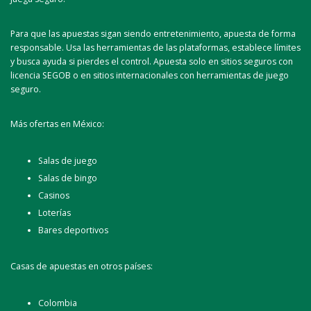
Para que las apuestas sigan siendo entretenimiento, apuesta de forma
responsable. Usa las herramientas de las plataformas, establece límites
y busca ayuda si pierdes el control. Apuesta solo en sitios seguros con
licencia SEGOB o en sitios internacionales con herramientas de juego
seguro.
Más ofertas en México:
Salas de juego
Salas de bingo
Casinos
Loterías
Bares deportivos
Casas de apuestas en otros países:
Colombia