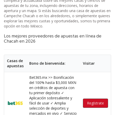
completa y actualizada sobre las mejores casas y centros de
apuestas de tu zona, incluyendo direcciones, horarios de
apertura y un mapa. Si estás buscando una casa de apuestas en
Campeche Chacah o en los alrededores, o simplemente quieres
explorar las mejores cuotas y oportunidades, somos tu primera
opción en todo México.
Los mejores proveedores de apuestas en línea de
Chacah en 2026
Casas de
Bono de bienvenida:
Visitar
apuestas
Bet365.mx >> Bonificación
del 100% hasta $3,000 MXN
en créditos de apuesta con
tu primer depósito ✓
Aplicación sobresaliente y
fácil de usar ✓ Amplia
Regístrate
selección de deportes y
mercados en vivo ✓ Servicio