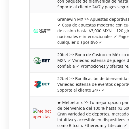
con paquete de bienvenida de hasta 
Soporte al cliente 24/7 y pagos segu
Granawin MX >> Apuestas deportiva
✓ Casa de apuestas moderna con cuot
de casino hasta $3,000 MXN + 120 gi
nacionales e internacionales ✓ Pagos
cualquier dispositivo ✓
20bet >> Bono de Casino en México »
MXN ✓ Variedad extensa de juegos d
confiable ✓ Promociones y ofertas r
22bet >> Bonificación de bienvenid
Variedad extensa de eventos deporti
Soporte al cliente 24/7 ✓
★ Melbet.mx >> Tu mejor opción par
de bienvenida del 100 % hasta $3,5
Gran variedad de deportes, mercados
intuitiva y accesible en dispositivo
como Bitcoin, Ethereum y Litecoin ✓