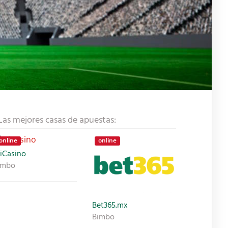
Las mejores casas de apuestas:
online
online
iCasino
imbo
Bet365.mx
Bimbo