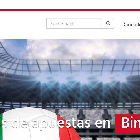
Ciudade
s de apuestas en
Bi