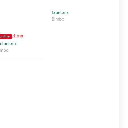
1xbet.mx
Bimbo
online
elbet.mx
imbo