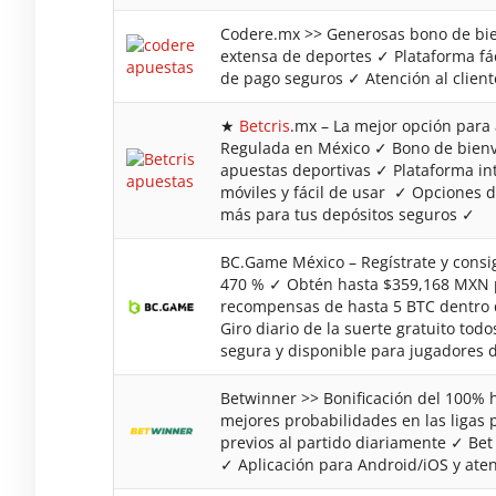
Codere.mx >> Generosas bono de bi
extensa de deportes ✓ Plataforma fá
de pago seguros ✓ Atención al clien
★
Betcris
.mx – La mejor opción para
Regulada en México ✓ Bono de bienv
apuestas deportivas ✓ Plataforma int
móviles y fácil de usar ✓ Opciones 
más para tus depósitos seguros ✓
BC.Game México – Regístrate y cons
470 % ✓ Obtén hasta $359,168 MXN p
recompensas de hasta 5 BTC dentro 
Giro diario de la suerte gratuito todo
segura y disponible para jugadores 
Betwinner >> Bonificación del 100% 
mejores probabilidades en las ligas
previos al partido diariamente ✓ Bet
✓ Aplicación para Android/iOS y aten