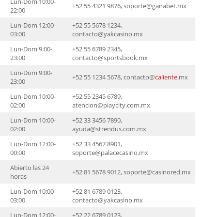
Lun-Dom 10:00-
+52 55 4321 9876, soporte@ganabet.mx
22:00
Lun-Dom 12:00-
+52 55 5678 1234,
03:00
contacto@yakcasino.mx
Lun-Dom 9:00-
+52 55 6789 2345,
23:00
contacto@sportsbook.mx
Lun-Dom 9:00-
+52 55 1234 5678, contacto@
caliente
.mx
23:00
Lun-Dom 10:00-
+52 55 2345 6789,
02:00
atencion@playcity.com.mx
Lun-Dom 10:00-
+52 33 3456 7890,
02:00
ayuda@strendus.com.mx
Lun-Dom 12:00-
+52 33 4567 8901,
00:00
soporte@palacecasino.mx
Abierto las 24
+52 81 5678 9012, soporte@casinored.mx
horas
Lun-Dom 10:00-
+52 81 6789 0123,
03:00
contacto@yakcasino.mx
Lun-Dom 12:00-
+52 22 6789 0123,