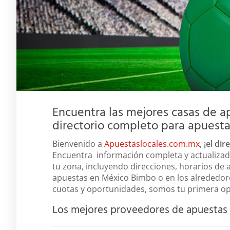
Encuentra las mejores casas de 
directorio completo para apuesta
Bienvenido a
Apuestaslocales.com.mx
,
¡el dir
Encuentra información completa y actualizad
tu zona, incluyendo direcciones, horarios de
apuestas en México Bimbo o en los alrededor
cuotas y oportunidades, somos tu primera op
Los mejores proveedores de apuestas 