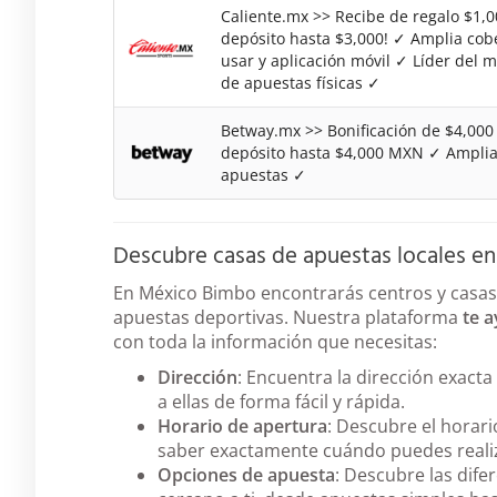
Caliente.mx >> Recibe de regalo $1,0
depósito hasta $3,000! ✓ Amplia cob
usar y aplicación móvil ✓ Líder del
de apuestas físicas ✓​
Betway.mx >> Bonificación de $4,000
depósito hasta $4,000 MXN ✓ Amplia
apuestas ✓
Descubre casas de apuestas locales e
En México Bimbo encontrarás centros y casa
apuestas deportivas. Nuestra plataforma
te a
con toda la información que necesitas:
Dirección
: Encuentra la dirección exacta
a ellas de forma fácil y rápida.
Horario de apertura
: Descubre el horari
saber exactamente cuándo puedes realiz
Opciones de apuesta
: Descubre las dif