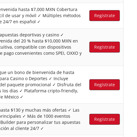
envenida hasta $7,000 MXN Cobertura
cil de usar y móvil ✓ Múltiples métodos
Regístrate
te 24/7 en español ✓
 apuestas deportivas y casino ✓
enida del 20 % hasta $10,000 MXN en
uitiva, compatible con dispositivos
Regístrate
de pago convenientes como SPEI, OXXO y
igue un bono de bienvenida de hasta
ara Casino o Deportes ✓ Incluye
del paquete promocional ✓ Disfruta del
Regístrate
s los días ✓ Plataforma cripto-friendly,
de México ✓
hasta $130 y muchas más ofertas ✓ Las
 principales ✓ Más de 1000 eventos
Regístrate
 Builder para personalizar tus apuestas
ción al cliente 24/7 ✓