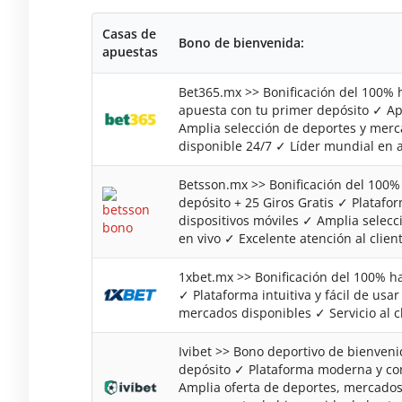
Casas de
Bono de bienvenida:
apuestas
Bet365.mx >> Bonificación del 100% 
apuesta con tu primer depósito ✓ Apl
Amplia selección de deportes y merca
disponible 24/7 ✓ Líder mundial en 
Betsson.mx >> Bonificación del 100%
depósito + 25 Giros Gratis ✓ Platafor
dispositivos móviles ✓ Amplia selec
en vivo ✓ Excelente atención al clien
1xbet.mx >> Bonificación del 100% h
✓ Plataforma intuitiva y fácil de us
mercados disponibles ✓ Servicio al c
Ivibet >> Bono deportivo de bienven
depósito ✓ Plataforma moderna y com
Amplia oferta de deportes, mercados