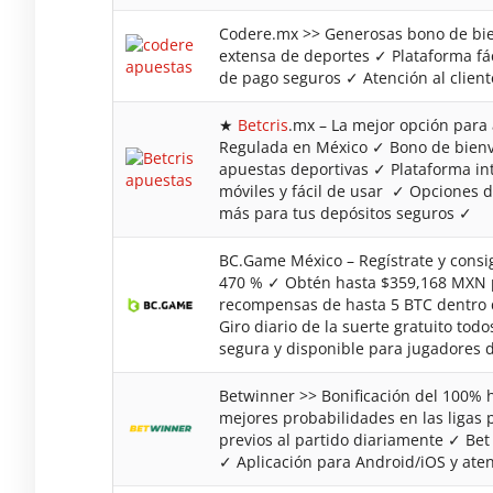
Codere.mx >> Generosas bono de bi
extensa de deportes ✓ Plataforma fá
de pago seguros ✓ Atención al clien
★
Betcris
.mx – La mejor opción para
Regulada en México ✓ Bono de bienv
apuestas deportivas ✓ Plataforma int
móviles y fácil de usar ✓ Opciones 
más para tus depósitos seguros ✓
BC.Game México – Regístrate y cons
470 % ✓ Obtén hasta $359,168 MXN p
recompensas de hasta 5 BTC dentro 
Giro diario de la suerte gratuito todo
segura y disponible para jugadores 
Betwinner >> Bonificación del 100% 
mejores probabilidades en las ligas
previos al partido diariamente ✓ Bet
✓ Aplicación para Android/iOS y aten