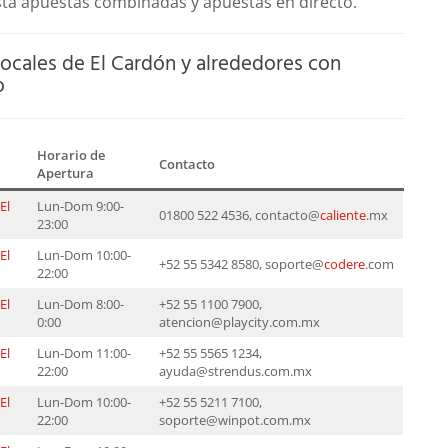
sta apuestas combinadas y apuestas en directo.
locales de El Cardón y alrededores con
o
Horario de
Contacto
Apertura
El
Lun-Dom 9:00-
01800 522 4536, contacto@
caliente
.mx
23:00
El
Lun-Dom 10:00-
+52 55 5342 8580, soporte@
codere
.com
22:00
El
Lun-Dom 8:00-
+52 55 1100 7900,
0:00
atencion@playcity.com.mx
El
Lun-Dom 11:00-
+52 55 5565 1234,
22:00
ayuda@strendus.com.mx
El
Lun-Dom 10:00-
+52 55 5211 7100,
22:00
soporte@winpot.com.mx