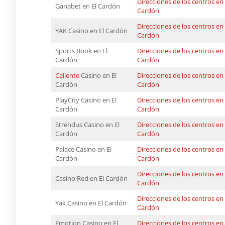
Direcciones de los centros en 
Ganabet en El Cardón
Cardón
Direcciones de los centros en 
YAK Casino en El Cardón
Cardón
Sports Book en El
Direcciones de los centros en 
Cardón
Cardón
Caliente
Casino en El
Direcciones de los centros en 
Cardón
Cardón
PlayCity Casino en El
Direcciones de los centros en 
Cardón
Cardón
Strendus Casino en El
Direcciones de los centros en 
Cardón
Cardón
Palace Casino en El
Direcciones de los centros en 
Cardón
Cardón
Direcciones de los centros en 
Casino Red en El Cardón
Cardón
Direcciones de los centros en 
Yak Casino en El Cardón
Cardón
Emotion Casino en El
Direcciones de los centros en 