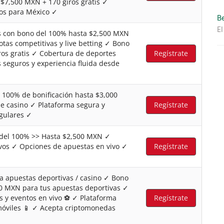
$7,500 MXN + 170 giros gratis ✓
ros para México ✓
B
E
s con bono del 100% hasta $2,500 MXN
as competitivas y live betting ✓ Bono
ros gratis ✓ Cobertura de deportes
Regístrate
 seguros y experiencia fluida desde
 100% de bonificación hasta $3,000
e casino ✓ Plataforma segura y
Regístrate
egulares ✓
a del 100% >> Hasta $2,500 MXN ✓
vos ✓ Opciones de apuestas en vivo ✓
Regístrate
a apuestas deportivas / casino ✓ Bono
00 MXN para tus apuestas deportivas ✓
 y eventos en vivo ⚽️ ✓ Plataforma
Regístrate
s móviles 📱 ✓ Acepta criptomonedas