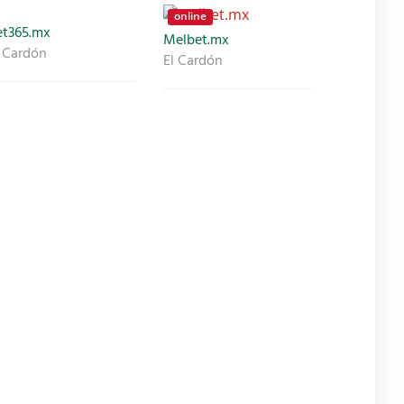
online
et365.mx
Melbet.mx
l Cardón
El Cardón