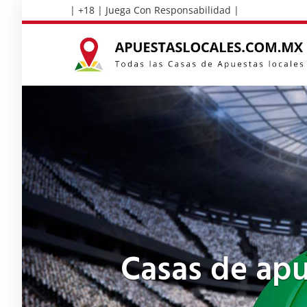
Skip
| +18 | Juega Con Responsabilidad |
to
main
content
Casas de ap