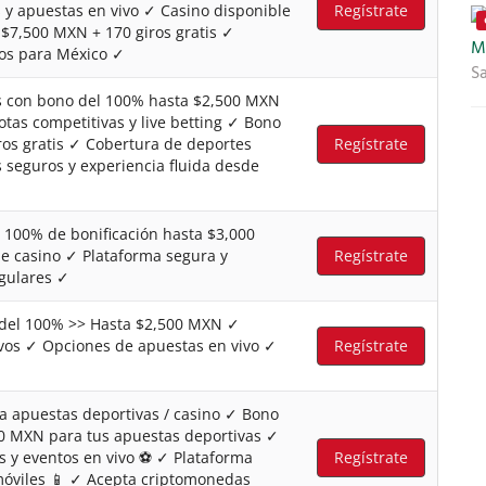
 y apuestas en vivo ✓ Casino disponible
Regístrate
$7,500 MXN + 170 giros gratis ✓
M
ros para México ✓
Sa
s con bono del 100% hasta $2,500 MXN
as competitivas y live betting ✓ Bono
ros gratis ✓ Cobertura de deportes
Regístrate
 seguros y experiencia fluida desde
 100% de bonificación hasta $3,000
e casino ✓ Plataforma segura y
Regístrate
egulares ✓
a del 100% >> Hasta $2,500 MXN ✓
vos ✓ Opciones de apuestas en vivo ✓
Regístrate
a apuestas deportivas / casino ✓ Bono
00 MXN para tus apuestas deportivas ✓
 y eventos en vivo ⚽️ ✓ Plataforma
Regístrate
s móviles 📱 ✓ Acepta criptomonedas