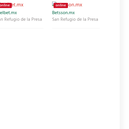
online
online
elbet.mx
Betsson.mx
n Refugio de la Presa
San Refugio de la Presa