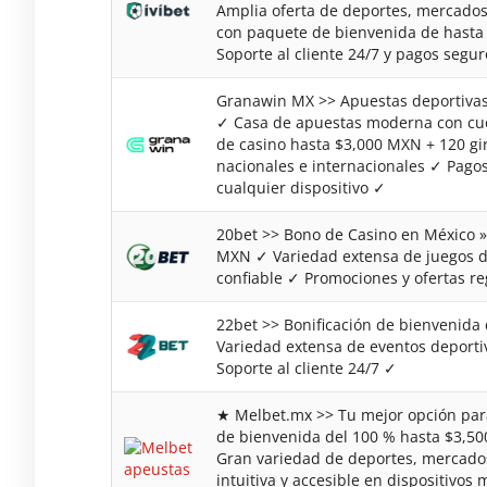
Amplia oferta de deportes, mercados
con paquete de bienvenida de hasta 
Soporte al cliente 24/7 y pagos segu
Granawin MX >> Apuestas deportiva
✓ Casa de apuestas moderna con cuot
de casino hasta $3,000 MXN + 120 gi
nacionales e internacionales ✓ Pagos
cualquier dispositivo ✓
20bet >> Bono de Casino en México »
MXN ✓ Variedad extensa de juegos d
confiable ✓ Promociones y ofertas r
22bet >> Bonificación de bienvenid
Variedad extensa de eventos deporti
Soporte al cliente 24/7 ✓
★ Melbet.mx >> Tu mejor opción par
de bienvenida del 100 % hasta $3,5
Gran variedad de deportes, mercados
intuitiva y accesible en dispositivo