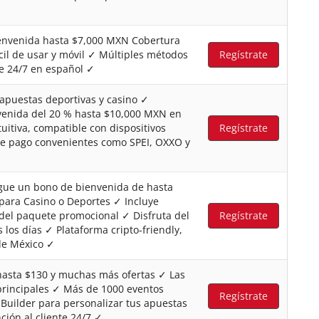
envenida hasta $7,000 MXN Cobertura
cil de usar y móvil ✓ Múltiples métodos
Regístrate
te 24/7 en español ✓
 apuestas deportivas y casino ✓
enida del 20 % hasta $10,000 MXN en
uitiva, compatible con dispositivos
Regístrate
de pago convenientes como SPEI, OXXO y
igue un bono de bienvenida de hasta
ara Casino o Deportes ✓ Incluye
del paquete promocional ✓ Disfruta del
Regístrate
s los días ✓ Plataforma cripto-friendly,
de México ✓
hasta $130 y muchas más ofertas ✓ Las
 principales ✓ Más de 1000 eventos
Regístrate
 Builder para personalizar tus apuestas
ción al cliente 24/7 ✓