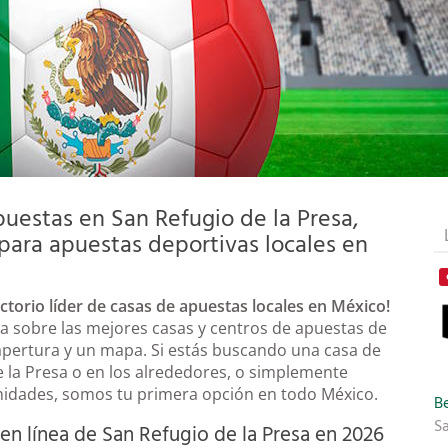
puestas en San Refugio de la Presa,
para apuestas deportivas locales en
ectorio líder de casas de apuestas locales en México!
a sobre las mejores casas y centros de apuestas de
 apertura y un mapa. Si estás buscando una casa de
e la Presa o en los alrededores, o simplemente
unidades, somos tu primera opción en todo México.
B
Sa
n línea de San Refugio de la Presa en 2026