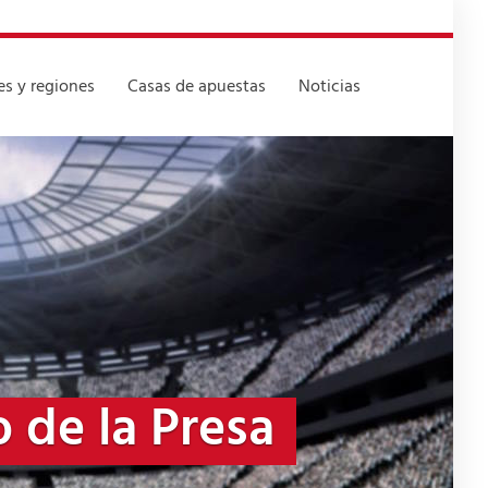
s y regiones
Casas de apuestas
Noticias
 de la Presa