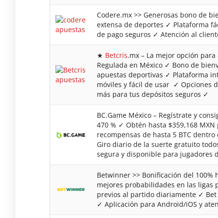
Codere.mx >> Generosas bono de bi
extensa de deportes ✓ Plataforma fá
de pago seguros ✓ Atención al clien
★
Betcris
.mx – La mejor opción para
Regulada en México ✓ Bono de bienv
apuestas deportivas ✓ Plataforma int
móviles y fácil de usar ✓ Opciones 
más para tus depósitos seguros ✓
BC.Game México – Regístrate y cons
470 % ✓ Obtén hasta $359,168 MXN p
recompensas de hasta 5 BTC dentro 
Giro diario de la suerte gratuito todo
segura y disponible para jugadores 
Betwinner >> Bonificación del 100% 
mejores probabilidades en las ligas
previos al partido diariamente ✓ Bet
✓ Aplicación para Android/iOS y aten