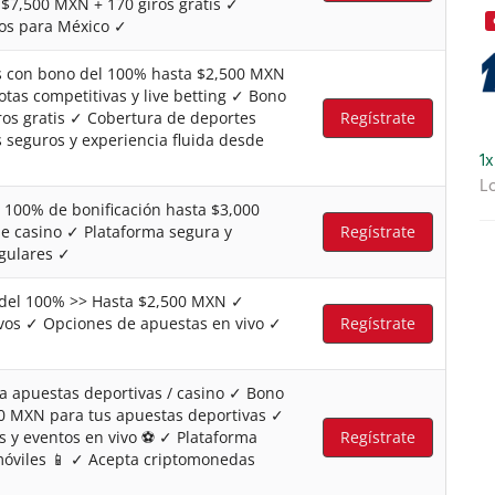
$7,500 MXN + 170 giros gratis ✓
ros para México ✓
s con bono del 100% hasta $2,500 MXN
as competitivas y live betting ✓ Bono
ros gratis ✓ Cobertura de deportes
Regístrate
 seguros y experiencia fluida desde
1
L
 100% de bonificación hasta $3,000
e casino ✓ Plataforma segura y
Regístrate
egulares ✓
a del 100% >> Hasta $2,500 MXN ✓
vos ✓ Opciones de apuestas en vivo ✓
Regístrate
a apuestas deportivas / casino ✓ Bono
00 MXN para tus apuestas deportivas ✓
 y eventos en vivo ⚽️ ✓ Plataforma
Regístrate
s móviles 📱 ✓ Acepta criptomonedas