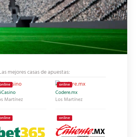
Las mejores casas de apuestas:
online
online
iCasino
Codere.mx
os Martínez
Los Martínez
online
online