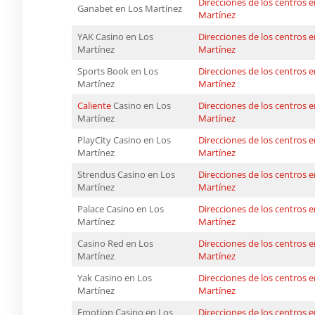
Direcciones de los centros e
Ganabet en Los Martínez
Martínez
YAK Casino en Los
Direcciones de los centros e
Martínez
Martínez
Sports Book en Los
Direcciones de los centros e
Martínez
Martínez
Caliente
Casino en Los
Direcciones de los centros e
Martínez
Martínez
PlayCity Casino en Los
Direcciones de los centros e
Martínez
Martínez
Strendus Casino en Los
Direcciones de los centros e
Martínez
Martínez
Palace Casino en Los
Direcciones de los centros e
Martínez
Martínez
Casino Red en Los
Direcciones de los centros e
Martínez
Martínez
Yak Casino en Los
Direcciones de los centros e
Martínez
Martínez
Emotion Casino en Los
Direcciones de los centros e