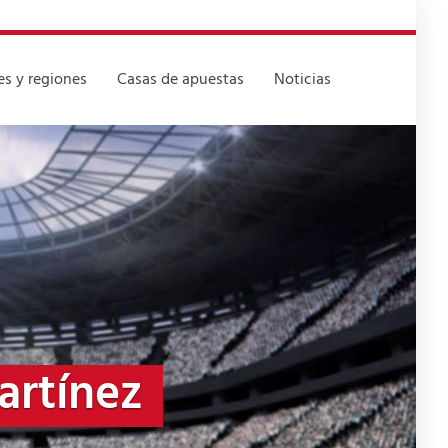
s y regiones
Casas de apuestas
Noticias
artínez