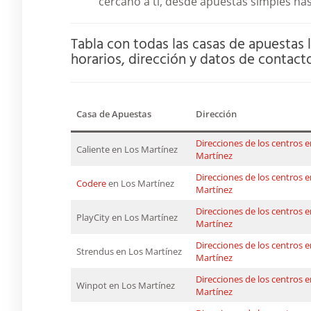
cercano a ti, desde apuestas simples ha
Tabla con todas las casas de apuestas 
horarios, dirección y datos de contact
Casa de Apuestas
Dirección
Direcciones de los centros e
Caliente en Los Martínez
Martínez
Direcciones de los centros e
Codere
en Los Martínez
Martínez
Direcciones de los centros e
PlayCity en Los Martínez
Martínez
Direcciones de los centros e
Strendus en Los Martínez
Martínez
Direcciones de los centros e
Winpot en Los Martínez
Martínez