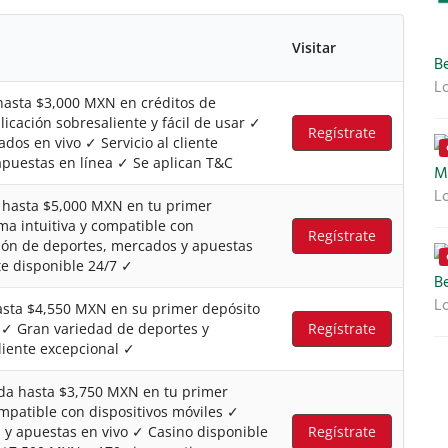
Visitar
B
L
hasta $3,000 MXN en créditos de
icación sobresaliente y fácil de usar ✓
Regístrate
dos en vivo ✓ Servicio al cliente
apuestas en línea ✓ Se aplican T&C
M
L
 hasta $5,000 MXN en tu primer
ma intuitiva y compatible con
Regístrate
ción de deportes, mercados y apuestas
te disponible 24/7 ✓
B
L
asta $4,550 MXN en su primer depósito
ar ✓ Gran variedad de deportes y
Regístrate
liente excepcional ✓
ida hasta $3,750 MXN en tu primer
patible con dispositivos móviles ✓
 y apuestas en vivo ✓ Casino disponible
Regístrate