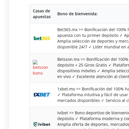
Casas de
Bono de bienvenida:
apuestas
Bet365.mx >> Bonificación del 100% 
apuesta con tu primer depósito ✓ Apl
Amplia selección de deportes y merca
disponible 24/7 ✓ Líder mundial en 
Betsson.mx >> Bonificación del 100%
depósito + 25 Giros Gratis ✓ Platafor
dispositivos móviles ✓ Amplia selec
en vivo ✓ Excelente atención al clien
1xbet.mx >> Bonificación del 100% h
✓ Plataforma intuitiva y fácil de us
mercados disponibles ✓ Servicio al c
Ivibet >> Bono deportivo de bienven
depósito ✓ Plataforma moderna y com
Amplia oferta de deportes, mercados